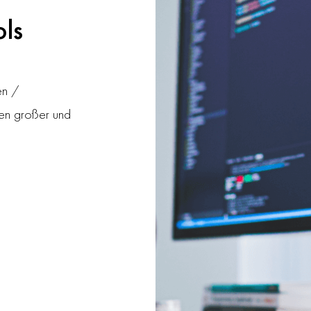
ols
en /
ten großer und